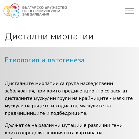
Дистални миопатии
Етиология и патогенеза
Дисталните миопатии са група наследствени
заболявания, при които предилекционно се засягат
дисталните мускулни групи на крайниците - малките
мускули на ръцете и ходилата, мускулите на
предмишниците и подбедриците.
Дължат се на различни мутации в различни гени,
които определят клиничната картина на