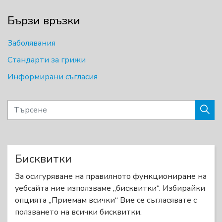
Бързи връзки
Заболявания
Стандарти за грижи
Информирани съгласия
Бисквитки
© 2026 Невромускулни заболявания
За осигуряване на правилното функциониране на
Карта на сайта
уебсайта ние използваме „бисквитки“. Избирайки
опцията „Приемам всички“ Вие се съгласявате с
Designed by
BSH Ltd.
ползването на всички бисквитки.