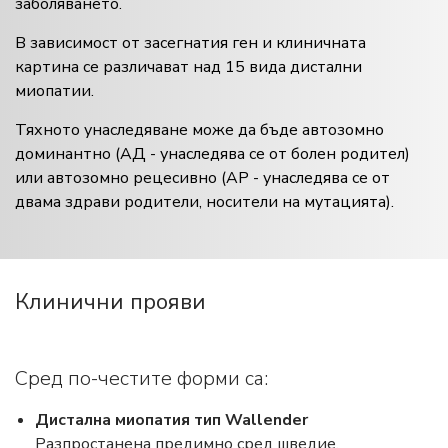
заболяването.
В зависимост от засегнатия ген и клиничната
картина се различават над 15 вида дистални
миопатии.
Тяхното унаследяване може да бъде автозомно
доминантно (АД - унаследява се от болен родител)
или автозомно рецесивно (АР - унаследява се от
двама здрави родители, носители на мутацията).
Клинични прояви
Сред по-честите форми са:
Дистална миопатия тип Wallender
Разпростанена предимно сред шведие.