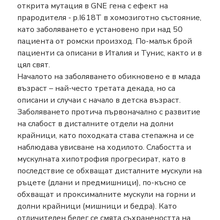
открита мутация в GNE гена с ефект на
прародителя - p.I618T в хомозиготно състояние,
като заболяването е установено при над 50
пациента от ромски произход. По-малък брой
пациенти са описани в Италия и Тунис, както и в
цял свят.
Началото на заболяването обикновено е в млада
възраст – най-често третата декада, но са
описани и случаи с начало в детска възраст.
Заболяването протича първоначално с развитие
на слабост в дисталните отдели на долни
крайници, като походката става степажна и се
наблюдава увисване на ходилото. Слабостта и
мускулната хипотрофия прогресират, като в
последствие се обхващат дисталните мускули на
ръцете (длани и предмишници), по-късно се
обхващат и проксималните мускули на горни и
долни крайници (мишници и бедра). Като
отличителен белег се смята съхранеността на