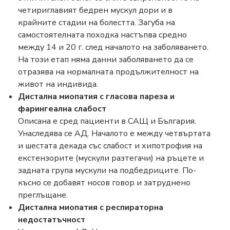
четириглавият бедрен мускул дори и в
крайните стадии на болестта. Загуба на
самостоятелната походка настъпва средно
между 14 и 20 г. след началото на заболяването.
На този етап няма данни заболяването да се
отразява на нормалната продължителност на
живот на индивида.
Дистална миопатия с гласова пареза и
фарингеална слабост
Описана е сред пациенти в САЩ и България.
Унаследява се АД. Началото е между четвъртата
и шестата декада със слабост и хипотрофия на
екстензорите (мускули разтегачи) на ръцете и
задната група мускули на подбедриците. По-
късно се добавят носов говор и затруднено
преглъщане.
Дистална миопатия с респираторна
недостатъчност