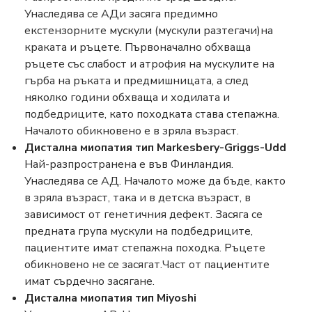
Унаследява се АДи засяга предимно
екстензорните мускули (мускули разтегачи)на
краката и ръцете. Първоначално обхваща
ръцете със слабост и атрофия на мускулите на
гърба на ръката и предмишницата, а след
няколко години обхваща и ходилата и
подбедриците, като походката става степажна.
Началото обикновено е в зряла възраст.
Дистална миопатия тип Markesbery-Griggs-Udd
Най-разпространена е във Финландия.
Унаследява се АД. Началото може да бъде, както
в зряла възраст, така и в детска възраст, в
зависимост от генетичния дефект. Засяга се
предната група мускули на подбедриците,
пациентите имат степажна походка. Ръцете
обикновено не се засягат.Част от пациентите
имат сърдечно засягане.
Дистална миопатия тип Miyoshi