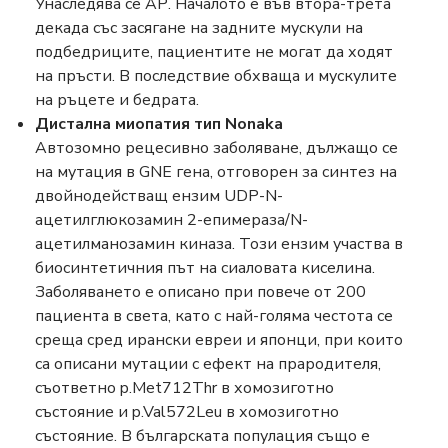
Унаследява се АР. Началото е във втора-трета
декада със засягане на задните мускули на
подбедриците, пациентите не могат да ходят
на пръсти. В последствие обхваща и мускулите
на ръцете и бедрата.
Дистална миопатия тип Nonaka
Автозомно рецесивно заболяване, дължащо се
на мутация в GNE гена, отговорен за синтез на
двойнодействащ ензим UDP-N-
ацетилглюкозамин 2-епимераза/N-
ацетилманозамин киназа. Този ензим участва в
биосинтетичния път на сиаловата киселина.
Заболяването е описано при повече от 200
пациента в света, като с най-голяма честота се
среща сред ирански евреи и японци, при които
са описани мутации с ефект на прародителя,
съответно p.Met712Thr в хомозиготно
състояние и p.Val572Leu в хомозиготно
състояние. В българската популация също е