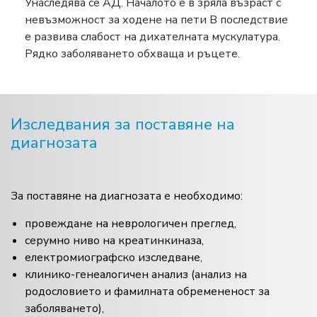
Унаследява се АД. Началото е в зряла възраст с
невъзможност за ходене на пети В последствие
е развива слабост на дихателната мускулатура.
Рядко заболяването обхваща и ръцете.
Изследвания за поставяне на
диагнозата
За поставяне на диагнозата е необходимо:
провеждане на неврологичен преглед,
серумно ниво на креатинкиназа,
електромиографско изследване,
клинико-генеалогичен анализ (анализ на
родословието и фамилната обремененост за
заболяването),