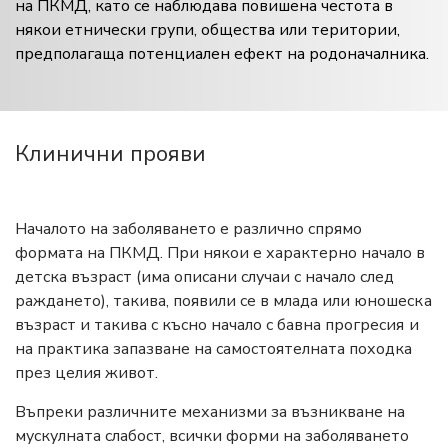
на ПКМД, като се наблюдава повишена честота в
някои етнически групи, общества или територии,
предполагаща потенциален ефект на родоначалника.
Клинични прояви
Началото на заболяването е различно спрямо
формата на ПКМД. При някои е характерно начало в
детска възраст (има описани случаи с начало след
раждането), такива, появили се в млада или юношеска
възраст и такива с късно начало с бавна прогресия и
на практика запазване на самостоятелната походка
през целия живот.
Въпреки различните механизми за възникване на
мускулната слабост, всички форми на заболяването