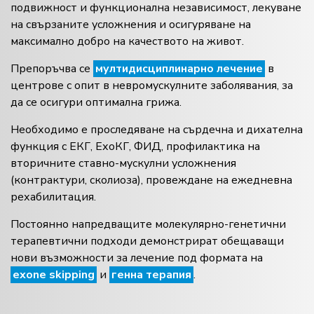
подвижност и функционална независимост, лекуване
на свързаните усложнения и осигуряване на
максимално добро на качеството на живот.
Препоръчва се
мултидисциплинарно лечение
в
центрове с опит в невромускулните заболявания, за
да се осигури оптимална грижа.
Необходимо е проследяване на сърдечна и дихателна
функция с ЕКГ, ЕхоКГ, ФИД, профилактика на
вторичните ставно-мускулни усложнения
(контрактури, сколиоза), провеждане на ежедневна
рехабилитация.
Постоянно напредващите молекулярно-генетични
терапевтични подходи демонстрират обещаващи
нови възможности за лечение под формата на
exone skipping
и
генна терапия
.