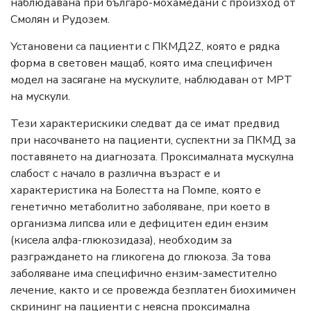
наблюдавана при българо-мохамедани с произход от
Смолян и Рудозем.
Установени са пациенти с ПКМД2Z, която е рядка
форма в световен мащаб, която има специфичен
модел на засягане на мускулите, наблюдаван от МРТ
на мускули.
Тези характерискики следват да се имат предвид
при насочването на пациенти, суспектни за ПКМД за
поставянето на диагнозата. Проксималната мускулна
слабост с начало в различна възраст е и
характеристика на Болестта на Помпе, която е
генетично метаболитно заболяване, при което в
организма липсва или е дефицитен един ензим
(кисела алфа-глюкозидаза), необходим за
разграждането на гликогена до глюкоза. За това
заболяване има специфично ензим-заместително
лечение, както и се провежда безплатен биохимичен
скрининг на пациенти с неясна проксимална