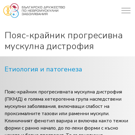
Пояс-крайник прогресивна
мускулна дистрофия
Етиология и патогенеза
Пояс-крайник прогресивната мускулна дистрофия
(ПКМД) е голяма хетерогенна група наследствени
мускулни заболявания, включващи слабост на
проксималните тазови или раменни мускули.
Клиничният фенотип варира и включва както тежки
форми с ранно начало, до по-леки форми с късно