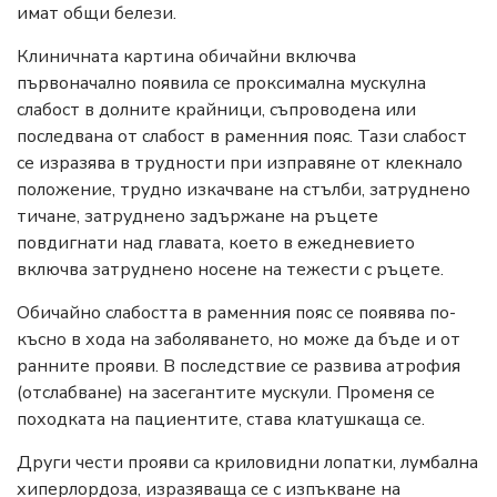
имат общи белези.
Клиничната картина обичайни включва
първоначално появила се проксимална мускулна
слабост в долните крайници, съпроводена или
последвана от слабост в раменния пояс. Тази слабост
се изразява в трудности при изправяне от клекнало
положение, трудно изкачване на стълби, затруднено
тичане, затруднено задържане на ръцете
повдигнати над главата, което в ежедневието
включва затруднено носене на тежести с ръцете.
Обичайно слабостта в раменния пояс се появява по-
късно в хода на заболяването, но може да бъде и от
ранните прояви. В последствие се развива атрофия
(отслабване) на засегантите мускули. Променя се
походката на пациентите, става клатушкаща се.
Други чести прояви са криловидни лопатки, лумбална
хиперлордоза, изразяваща се с изпъкване на