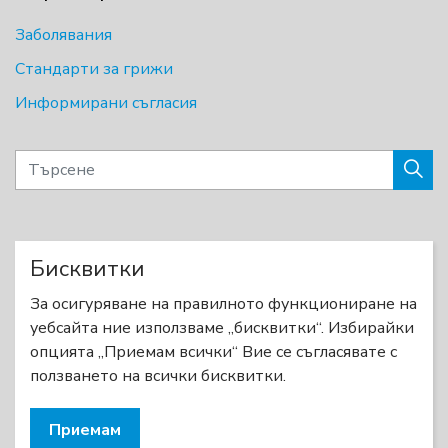
Заболявания
Стандарти за грижи
Информирани съгласия
Бисквитки
© 2026 Невромускулни заболявания
За осигуряване на правилното функциониране на
Карта на сайта
уебсайта ние използваме „бисквитки“. Избирайки
опцията „Приемам всички“ Вие се съгласявате с
Designed by
BSH Ltd.
ползването на всички бисквитки.
Приемам