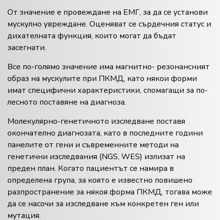
От значение е провеждане на ЕМГ, за да се установи
мускулно увреждане. Оценяват се сърдечния статус и
дихателната функция, които могат да бъдат
засегнати.
Все по-голямо значение има магнитно- резонансният
образ на мускулите при ПКМД, като някои форми
имат специфични характеристики, спомагащи за по-
лесното поставяне на диагноза.
Молекулярно-генетичното изследване поставя
окончателно диагнозата, като в последните години
панелите от гени и съвременните методи на
генетични изследвания (NGS, WES) излизат на
преден план. Когато пациентът се намира в
определена група, за която е известно повишено
разпространение за някоя форма ПКМД, тогава може
да се насочи за изследване към конкретен ген или
мутация.