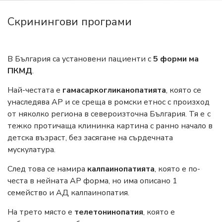
Скринингови програми
В България са установени пациенти с
5 форми ма
ПКМД
.
Най-честата е
гамасаркогликанопатията
, която се
унаследява АР и се среща в ромски етнос с произход
от няколко региона в североизточна България. Тя е с
тежко протичаща клининка картина с ранно начало в
детска възраст, без засягане на сърдечната
мускулатура.
След това се намира
калпаинопатията
, която е по-
честа в нейната АР форма, но има описано 1
семейство и АД калпаинопатия.
На трето място е
телетонинопатия
, която е