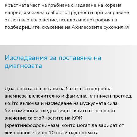
кръстната част на гръбнака с издаване на корема
напред, аксиална слабост с трудности при изправяне
от легнало положение, псевдохипепртрофия на
подбедриците, скъсение на Ахилесовите сухожилия.
Изследвания за поставяне на
диагнозата
Диагнозата се поставя на базата на подробна
анамнеза, включително и фамилна, клиничен преглед,
който включва и изследване на мускулната сила,
биохимични изследвания, от които от основно
значение са стойностите на КФК
(креатинфосфокиназа), които могат да варират от
леко повишени до 10 пъти над нормата.