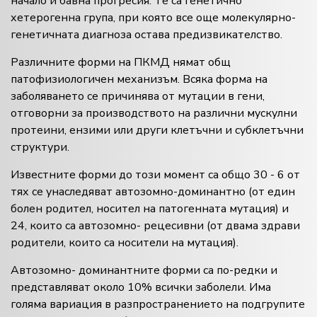
начало и бавна прогресия. Те са генетично
хетерогенна група, при която все още молекулярно-
генетичната диагноза остава предизвикателство.
Различните форми на ПКМД нямат общ
патофизиологичен механизъм. Всяка форма на
заболяването се причинява от мутации в гени,
отговорни за производството на различни мускулни
протеини, ензими или други клетъчни и субклетъчни
структури.
Известните форми до този момент са общо 30 - 6 от
тях се унаследяват автозомно-доминантно (от един
болен родител, носител на патогенната мутация) и
24, които са автозомно- рецесивни (от двама здрави
родители, които са носители на мутация).
Автозомно- доминантните форми са по-редки и
представляват около 10% всички заболели. Има
голяма вариация в разпространението на подгрупите